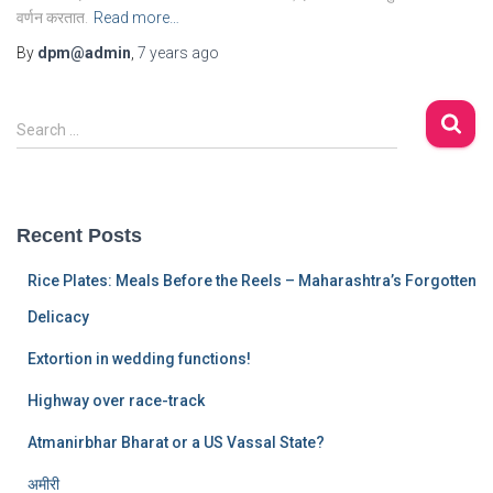
वर्णन करतात.
Read more…
By
dpm@admin
,
7 years
ago
S
Search …
e
a
r
c
Recent Posts
h
f
Rice Plates: Meals Before the Reels – Maharashtra’s Forgotten
o
r
Delicacy
:
Extortion in wedding functions!
Highway over race-track
Atmanirbhar Bharat or a US Vassal State?
अमीरी