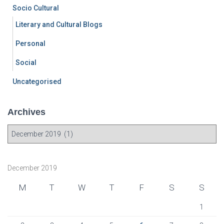
Socio Cultural
Literary and Cultural Blogs
Personal
Social
Uncategorised
Archives
A
r
c
h
December 2019
i
v
M
T
W
T
F
S
S
e
s
1