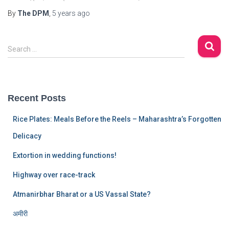
By
The DPM
,
5 years
ago
S
Search …
e
a
r
c
Recent Posts
h
f
Rice Plates: Meals Before the Reels – Maharashtra’s Forgotten
o
r
Delicacy
:
Extortion in wedding functions!
Highway over race-track
Atmanirbhar Bharat or a US Vassal State?
अमीरी