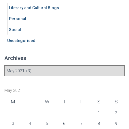
Literary and Cultural Blogs
Personal
Social
Uncategorised
Archives
A
r
c
h
May 2021
i
v
M
T
W
T
F
S
S
e
s
1
2
3
4
5
6
7
8
9