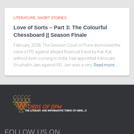
LITERATURE
SHORT STORIES
Love of Sorts – Part 3: The Colourful
Chessboard || Season Finale
February 2028. The Session Court of Pune dismissed the
case of PD against alleged financial fraud by Kat. Kat,
without even coming to India, had appointed Advocate
Vrushabh Jain against PD. Jain was a very
Read more…
FOLLOW US ON