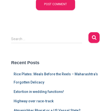
S
Search …
e
a
r
c
Recent Posts
h
f
Rice Plates: Meals Before the Reels – Maharashtra’s
o
r
Forgotten Delicacy
:
Extortion in wedding functions!
Highway over race-track
Atmanirbhar Bharat or a US Vassal State?