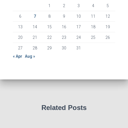
s
1
2
3
4
5
6
7
8
9
10
11
12
13
14
15
16
17
18
19
20
21
22
23
24
25
26
27
28
29
30
31
« Apr
Aug »
Related Posts