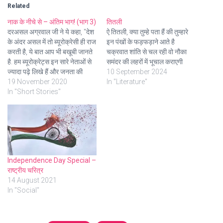
Related
नाक के नीचे से – अंतिम भाग! (भाग 3)
तितली
दरअसल अग्रवाल जी ने ये कहा, "देश
ऐ तितली, क्या तुम्हे पता हैं की तुम्हारे
के अंदर असल में तो ब्यूरोक्रेसी ही राज
इन पंखों के फड़फड़ाने आते है
करती है, ये बात आप भी बखूबी जानते
चक्रवात शांति से चल रही वो नौका
है. हम ब्यूरोक्रेट्स इन सारे नेताओं से
समंदर की लहरों में भूचाल कराएगी
ज्यादा पढ़े लिखे हैं और जनता की
10 September 2024
भलाई करना जानते भी है. इसीलिए लंबे
19 November 2020
In "Literature"
अरसे से सिस्टीम के अंदर सिंडिकेट…
In "Short Stories"
Independence Day Special –
राष्ट्रीय चरित्र
14 August 2021
In "Social"