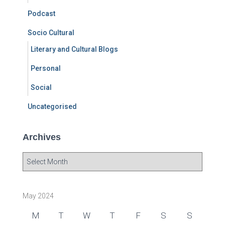
Podcast
Socio Cultural
Literary and Cultural Blogs
Personal
Social
Uncategorised
Archives
A
r
c
h
May 2024
i
v
M
T
W
T
F
S
S
e