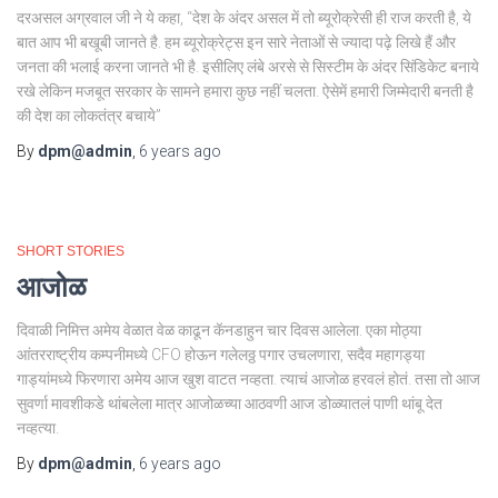
दरअसल अग्रवाल जी ने ये कहा, “देश के अंदर असल में तो ब्यूरोक्रेसी ही राज करती है, ये
बात आप भी बखूबी जानते है. हम ब्यूरोक्रेट्स इन सारे नेताओं से ज्यादा पढ़े लिखे हैं और
जनता की भलाई करना जानते भी है. इसीलिए लंबे अरसे से सिस्टीम के अंदर सिंडिकेट बनाये
रखे लेकिन मजबूत सरकार के सामने हमारा कुछ नहीं चलता. ऐसेमें हमारी जिम्मेदारी बनती है
की देश का लोकतंत्र बचाये”
By
dpm@admin
,
6 years
ago
SHORT STORIES
आजोळ
दिवाळी निमित्त अमेय वेळात वेळ काढून कॅनडाहुन चार दिवस आलेला. एका मोठ्या
आंतरराष्ट्रीय कम्पनीमध्ये CFO होऊन गलेलठ्ठ पगार उचलणारा, सदैव महागड्या
गाड्यांमध्ये फिरणारा अमेय आज खुश वाटत नव्हता. त्याचं आजोळ हरवलं होतं. तसा तो आज
सुवर्णा मावशीकडे थांबलेला मात्र आजोळच्या आठवणी आज डोळ्यातलं पाणी थांबू देत
नव्हत्या.
By
dpm@admin
,
6 years
ago