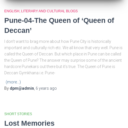
ENGLISH
LITERARY AND CULTURAL BLOGS
Pune-04-The Queen of ‘Queen of
Deccan’
I don’t want to brag more about how Pune City is historically
important and culturally rich etc. We all know that very well. Pune is
called the Queen of Deccan. But which place in Pune can be called
the Queen of Pune? The answer may surprise some of the ancient
hardcore Punekars out there but it’s true. The Queen of Pune is
Deccan Gymkhana i.e. Pune-
(more…)
By
dpm@admin
,
6 years
ago
SHORT STORIES
Lost Memories