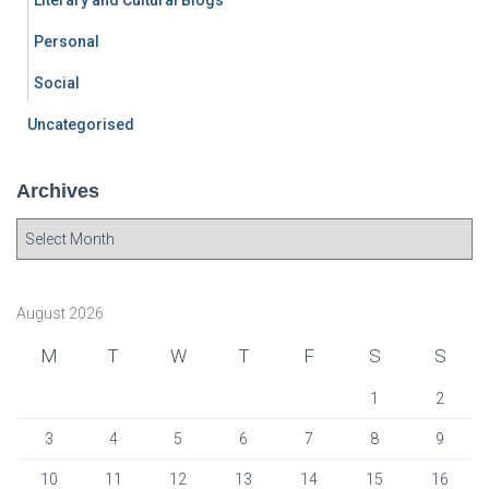
Personal
Social
Uncategorised
Archives
A
r
c
h
August 2026
i
v
M
T
W
T
F
S
S
e
s
1
2
3
4
5
6
7
8
9
10
11
12
13
14
15
16