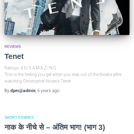
REVIEWS
Tenet
Ratings: 4.5/ 5 A M A Z I N G
This is the feeling you get when you step out of the theatre after
watching Christopher Nolan’s Tenet.
By
dpm@admin
,
6 years
ago
SHORT STORIES
नाक के नीचे से – अंतिम भाग! (भाग 3)