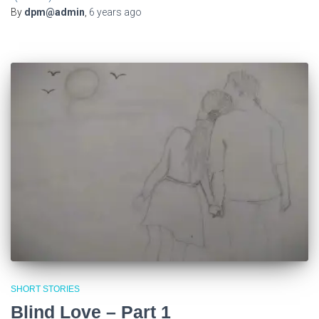
By
dpm@admin
,
6 years
ago
SHORT STORIES
Blind Love – Part 1