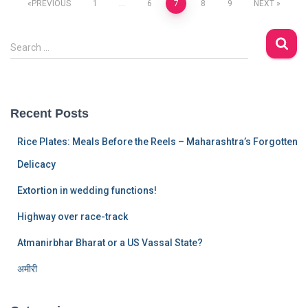
Posts
PREVIOUS
1
…
6
7
8
9
NEXT
pagination
S
Search …
e
a
r
c
Recent Posts
h
f
Rice Plates: Meals Before the Reels – Maharashtra’s Forgotten
o
r
Delicacy
:
Extortion in wedding functions!
Highway over race-track
Atmanirbhar Bharat or a US Vassal State?
अमीरी