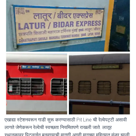
एखाद्या स्टेशनवरून गाडी सुरू करण्यासाठी Pit Line ची रेल्वेपट्टी असावी
लागते जेणेकरून रेल्वेची स्वच्छता नियमितपणे राखली जाते. लातूर
स्थानकावर पिटलाईन बनवण्याची मागणी अगदी मागच्या महिन्यात मंजूर झाली.