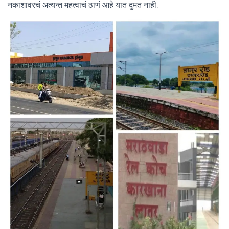
नकाशावरचं अत्यन्त महत्वाचं ठाणं आहे यात दुमत नाही.