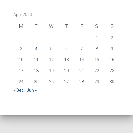
c
h
April 2023
i
v
M
T
W
T
F
S
S
e
s
1
2
3
4
5
6
7
8
9
10
11
12
13
14
15
16
17
18
19
20
21
22
23
24
25
26
27
28
29
30
« Dec
Jun »