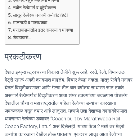
स्थानक-सुसज्जतेच्या मागण्या
नवीन रेल्वेमार्ग व दुहेरीकरण
लातूर रेल्वेस्थानकाची कनेक्टिव्हिटी
मालगाडी व मालधक्का
मराठवाड्यातील इतर समस्या व मागण्या
शेवटाकडे…
प्रकटीकरण
देशात इन्फ्रास्ट्रक्चरचा विकास तेजीने सुरू आहे. रस्ते, रेल्वे, विमानतळ,
मेट्रो सगळं अगदी दणक्यात वाढतंय. विचार केला नव्हता, मात्र रेल्वेने मनावर
घेतलं विद्युतीकरणाला आणि गेल्या तीन चार वर्षांतच साधारण साठ टक्के
असणारं रेल्वेमार्गाचं विद्युतीकरण आता शंभर टक्क्यांच्या जवळपास पोचलंय.
देशातील चौथा व महाराष्ट्रातील पहिला रेल्वेच्या डब्यांचा कारखाना
जवळजवळ बनून तयार आहे लातुरात. म्हणजे उद्या देशाच्या कानाकोपऱ्यात
धावणाऱ्या रेल्वेच्या डब्यावर “Coach built by Marathwada Rail
Coach Factory, Latur” असं दिसेलही. याच्या फेज 2 मध्ये तर मेट्रो
डब्यांचा कारखाना देखील होऊ घातलाय. एकंदरच लातूर आता रेल्वेच्या