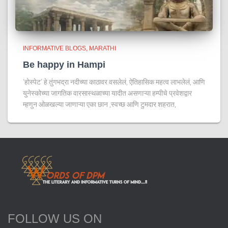
INFORMATIVE BLOGS
MARATHI
Be happy in Hampi
‘होस्पेट‘ हे तुंगभद्रा नदीच्या काठावर वसलेलं, ऐतिहासिक महत्व लाभलेलं, आणि
युनेस्कोच्या जागतिक वारसास्थळाच्या यादीत असणाऱ्या हम्पीचे प्रवेशद्वार
म्हणुन ओळखल्या जाणाऱ्या एका छान ,स्वच्छ आणि टुमदार शहरात,
FOLLOW US ON