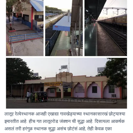
लातूर रेल्वेस्थानक आजही एखाद्या गावखेड्याच्या स्थानकासारखं छोट्याश्या
इमारतीत आहे. हीच गत लातूररोड जंक्शन ची सुद्धा आहे. दिसायला आकर्षक
असलं तरी हरंगुळ स्थानक सुद्धा असंच छोटंसं आहे, तेही केवळ एका