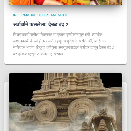
INFORMATIVE BLOGS
MARATHI
सर्वार्थाने फसलेला: देउळ बंद 2
चित्रपटाची समीक्षा चित्रपट या एकाच दृष्टीकोनातून हवी. त्यातील
कथानकाची वेगळी होऊ शकते. म्हणूनच पुरोगामी, प्रतिगामी, आस्तिक,
नास्तिक, भाजप, हिंदुत्व, काँग्रेस, सेक्युलरवादाला वेशीवर टांगून देउळ बंद 2
वर प्रेक्षक म्हणून टाकलेला हा प्रकाश