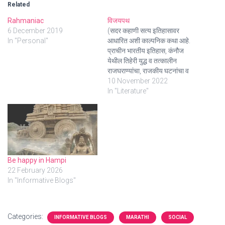
Related
Rahmaniac
विजयपथ
6 December 2019
(सदर कहाणी सत्य इतिहासावर
In "Personal"
आधारित अशी काल्पनिक कथा आहे.
प्राचीन भारतीय इतिहास, कंनौज
येथील तिहेरी युद्ध व तत्कालीन
राजघराण्यांचा, राजकीय घटनांचा व
संबंधित राजांचा केवळ मनोरंजनापूरता
10 November 2022
उल्लेख असून कथेत सांगितलेल्या
In "Literature"
सर्वच घटना ऐतिहासिक नाहीत याची
सर्वांनी नोंद घ्यावी) ई. स. 792 महाराज
ध्रुव धरावर्ष राष्ट्रकुट परत एकदा
मोठी सेना घेऊन…
Be happy in Hampi
22 February 2026
In "Informative Blogs"
Categories:
INFORMATIVE BLOGS
MARATHI
SOCIAL