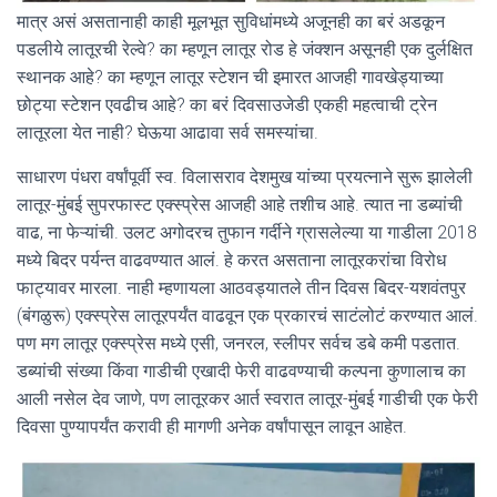
मात्र असं असतानाही काही मूलभूत सुविधांमध्ये अजूनही का बरं अडकून
पडलीये लातूरची रेल्वे? का म्हणून लातूर रोड हे जंक्शन असूनही एक दुर्लक्षित
स्थानक आहे? का म्हणून लातूर स्टेशन ची इमारत आजही गावखेड्याच्या
छोट्या स्टेशन एवढीच आहे? का बरं दिवसाउजेडी एकही महत्वाची ट्रेन
लातूरला येत नाही? घेऊया आढावा सर्व समस्यांचा.
साधारण पंधरा वर्षांपूर्वी स्व. विलासराव देशमुख यांच्या प्रयत्नाने सुरू झालेली
लातूर-मुंबई सुपरफास्ट एक्स्प्रेस आजही आहे तशीच आहे. त्यात ना डब्यांची
वाढ, ना फेऱ्यांची. उलट अगोदरच तुफान गर्दीने ग्रासलेल्या या गाडीला 2018
मध्ये बिदर पर्यन्त वाढवण्यात आलं. हे करत असताना लातूरकरांचा विरोध
फाट्यावर मारला. नाही म्हणायला आठवड्यातले तीन दिवस बिदर-यशवंतपुर
(बंगळुरू) एक्स्प्रेस लातूरपर्यंत वाढवून एक प्रकारचं साटंलोटं करण्यात आलं.
पण मग लातूर एक्स्प्रेस मध्ये एसी, जनरल, स्लीपर सर्वच डबे कमी पडतात.
डब्यांची संख्या किंवा गाडीची एखादी फेरी वाढवण्याची कल्पना कुणालाच का
आली नसेल देव जाणे, पण लातूरकर आर्त स्वरात लातूर-मुंबई गाडीची एक फेरी
दिवसा पुण्यापर्यंत करावी ही मागणी अनेक वर्षांपासून लावून आहेत.