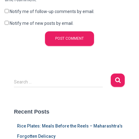
Notify me of follow-up comments by email.
Notify me of new posts by email.
S
Search …
e
a
r
c
Recent Posts
h
f
Rice Plates: Meals Before the Reels – Maharashtra’s
o
r
Forgotten Delicacy