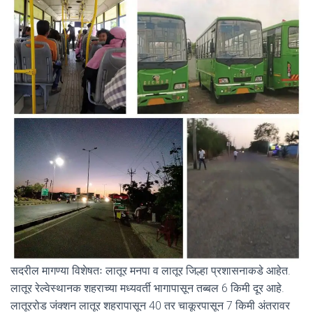
सदरील मागण्या विशेषतः लातूर मनपा व लातूर जिल्हा प्रशासनाकडे आहेत.
लातूर रेल्वेस्थानक शहराच्या मध्यवर्ती भागापासून तब्बल 6 किमी दूर आहे.
लातूररोड जंक्शन लातूर शहरापासून 40 तर चाकूरपासून 7 किमी अंतरावर